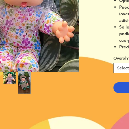
Ojit
Pued
(ove
adici
Se l
pedi
cuer
Prec
Overol?
Select