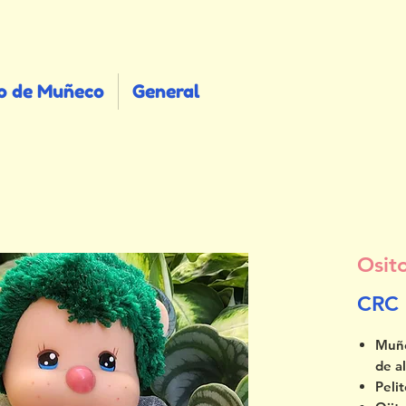
o de Muñeco
General
Osit
CRC 
Muñe
de a
Peli